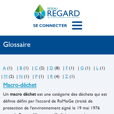
Aller au contenu principal
Menu du compte de l'utilisateur
SE CONNECTER
Glossaire
A
(1)
|
B
(1)
|
C
(2)
|
D
(8)
|
F
(1)
|
G
(1)
|
L
(1)
|
M
(2)
|
N
(1)
|
P
(1)
|
R
(4)
|
Z
(1)
Macro-déchet
Un
macro déchet
est une catégorie des déchets qui est
définie défini par l'accord de RaMoGe (traité de
protection de l'environnement signé le 19 mai 1976